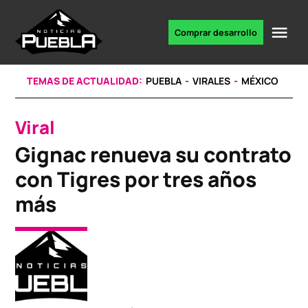
Skip
to
Me
Comprar desarrollo
Portal
content
de
noticias
TEMAS DE ACTUALIDAD:
PUEBLA
VIRALES
MÉXICO
Viral
POSTED
IN
Gignac renueva su contrato
con Tigres por tres años
más