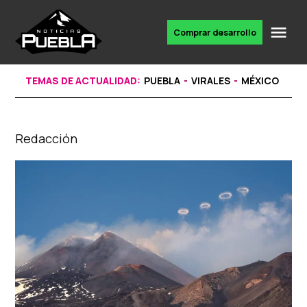
Skip
to
Me
Comprar desarrollo
Portal
content
de
noticias
TEMAS DE ACTUALIDAD:
PUEBLA
VIRALES
MÉXICO
Redacción