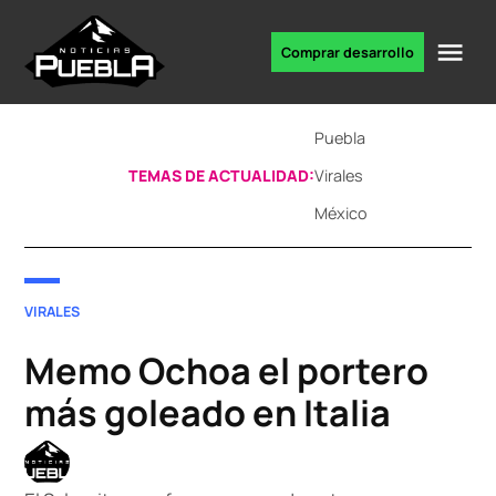
Skip
to
Me
Comprar desarrollo
Portal
content
de
noticias
Puebla
TEMAS DE ACTUALIDAD:
Virales
México
POSTED
VIRALES
IN
Memo Ochoa el portero
más goleado en Italia