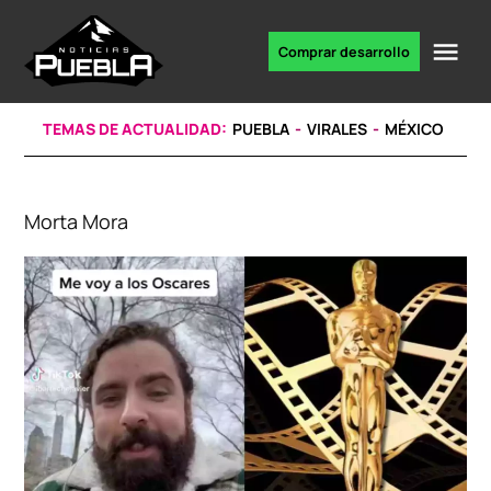
Skip
to
Me
Comprar desarrollo
Portal
content
de
noticias
TEMAS DE ACTUALIDAD:
PUEBLA
VIRALES
MÉXICO
Morta Mora