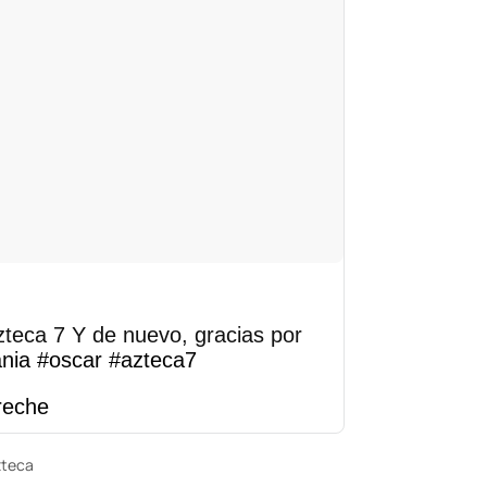
eca 7 Y de nuevo, gracias por
nia
#oscar
#azteca7
rreche
zteca