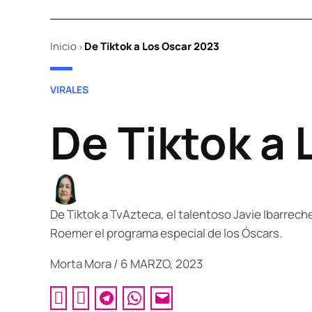
Inicio
De Tiktok a Los Oscar 2023
>
POSTED
VIRALES
IN
De Tiktok a
De Tiktok a TvAzteca, el talentoso Javie Ibarrec
Roemer el programa especial de los Óscars.
Morta Mora
/
6 MARZO, 2023