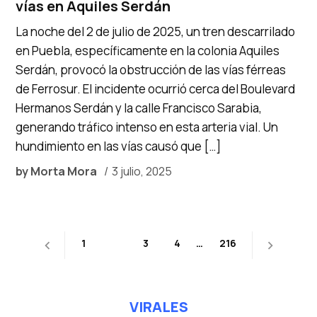
vías en Aquiles Serdán
La noche del 2 de julio de 2025, un tren descarrilado
en Puebla, específicamente en la colonia Aquiles
Serdán, provocó la obstrucción de las vías férreas
de Ferrosur. El incidente ocurrió cerca del Boulevard
Hermanos Serdán y la calle Francisco Sarabia,
generando tráfico intenso en esta arteria vial. Un
hundimiento en las vías causó que […]
by
Morta Mora
3 julio, 2025
Paginación
1
2
3
4
…
216
de
entradas
VIRALES