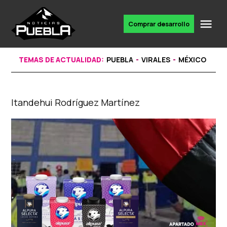
Skip
to
Me
Comprar desarrollo
Portal
content
de
noticias
TEMAS DE ACTUALIDAD:
PUEBLA
VIRALES
MÉXICO
Itandehui Rodríguez Martínez