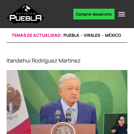
Skip
to
Me
Comprar desarrollo
Portal
content
de
noticias
TEMAS DE ACTUALIDAD:
PUEBLA
VIRALES
MÉXICO
Itandehui Rodríguez Martínez