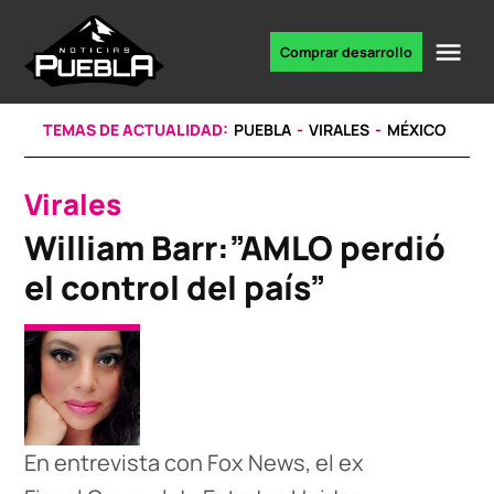
Skip
to
Me
Comprar desarrollo
Portal
content
de
noticias
TEMAS DE ACTUALIDAD:
PUEBLA
VIRALES
MÉXICO
Virales
POSTED
IN
William Barr:”AMLO perdió
el control del país”
En entrevista con Fox News, el ex