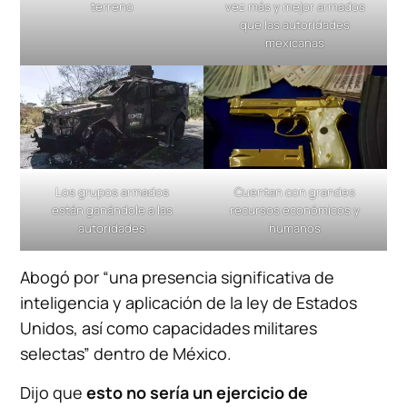
terreno
vez más y mejor armados
que las autoridades
mexicanas
Los grupos armados
Cuentan con grandes
están ganándole a las
recursos económicos y
autoridades
humanos
Abogó por “una presencia significativa de
inteligencia y aplicación de la ley de Estados
Unidos, así como capacidades militares
selectas” dentro de México.
Dijo que
esto no sería un ejercicio de