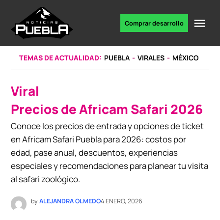
Skip
to
Me
Comprar desarrollo
Portal
content
de
noticias
TEMAS DE ACTUALIDAD:
PUEBLA
VIRALES
MÉXICO
Viral
POSTED
IN
Precios de Africam Safari 2026
Conoce los precios de entrada y opciones de ticket
en Africam Safari Puebla para 2026: costos por
edad, pase anual, descuentos, experiencias
especiales y recomendaciones para planear tu visita
al safari zoológico.
by
ALEJANDRA OLMEDO
4 ENERO, 2026