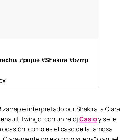
rachia
#pique
#Shakira
#bzrrp
ex
Bizarrap e interpretado por Shakira, a Clara
enault Twingo, con un reloj
Casio
y se le
a ocasión, como es el caso de la famosa
, Clara-mente no es como suena” o aquel