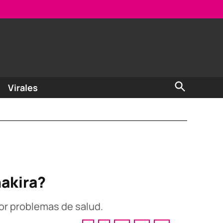
Open
Virales
Search
hakira?
por problemas de salud.