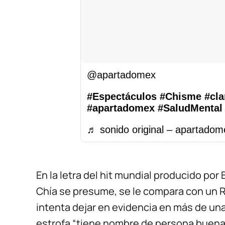
@apartadomex
#Espectáculos
#Chisme
#cla
#apartadomex
#SaludMental
♬ sonido original – apartadom
En la letra del hit mundial producido por 
Chía se presume, se le compara con un R
intenta dejar en evidencia en más de un
estrofa “tiene nombre de persona buena