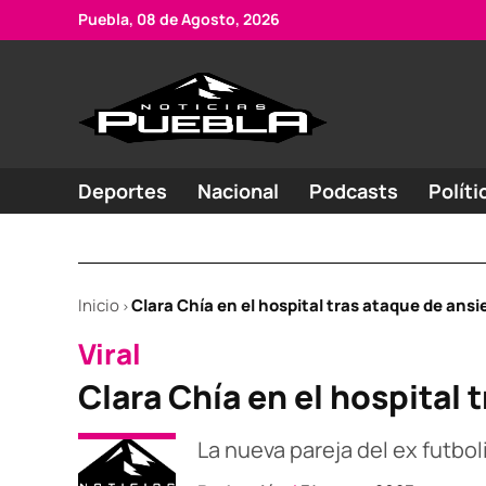
Skip
Puebla, 08 de Agosto, 2026
to
content
Portal
Noticias
de
de
Puebla
noticias
Deportes
Nacional
Podcasts
Políti
Inicio
Clara Chía en el hospital tras ataque de ans
>
POSTED
Viral
IN
Clara Chía en el hospital
La nueva pareja del ex futbol