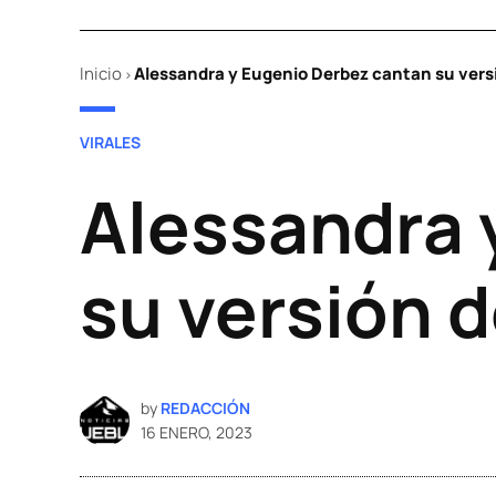
Inicio
Alessandra y Eugenio Derbez cantan su vers
>
POSTED
VIRALES
IN
Alessandra 
su versión 
by
REDACCIÓN
16 ENERO, 2023