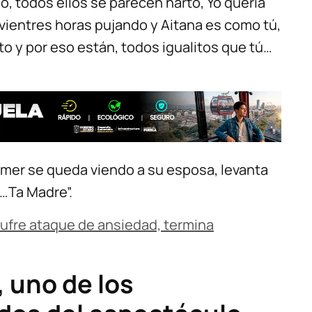
rdo, todos ellos se parecen harto, Yo quería
 vientres horas pujando y Aitana es como tú,
o y por eso están, todos igualitos que tú…
comer se queda viendo a su esposa, levanta
“…Ta Madre”.
sufre ataque de ansiedad, termina
 uno de los