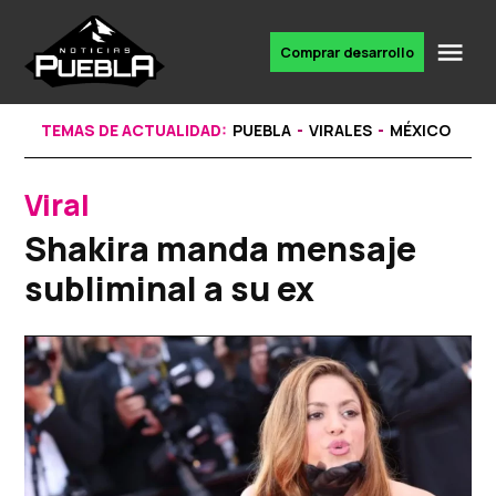
Skip
to
Me
Comprar desarrollo
Portal
content
de
noticias
TEMAS DE ACTUALIDAD:
PUEBLA
VIRALES
MÉXICO
Viral
POSTED
IN
Shakira manda mensaje
subliminal a su ex