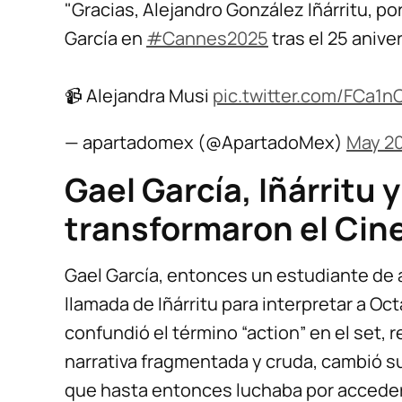
"Gracias, Alejandro González Iñárritu, p
García en
#Cannes2025
tras el 25 anive
📹 Alejandra Musi
pic.twitter.com/FCa1
— apartadomex (@ApartadoMex)
May 20
Gael García, Iñárritu
transformaron el Cin
Gael García, entonces un estudiante de a
llamada de Iñárritu para interpretar a Oc
confundió el término “action” en el set, r
narrativa fragmentada y cruda, cambió su
que hasta entonces luchaba por acceder 