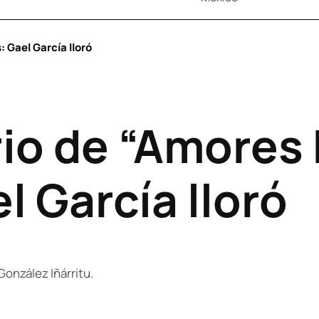
 Gael García lloró
rio de “Amores 
 García lloró
González Iñárritu.