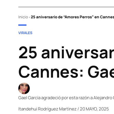
Inicio
25 aniversario de “Amores Perros” en Cannes:
>
POSTED
VIRALES
IN
25 aniversa
Cannes: Gael
Gael García agradeció por esta razón a Alejandro 
Itandehui Rodríguez Martínez
/
20 MAYO, 2025