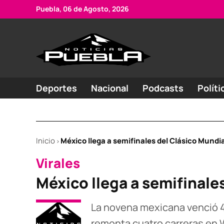
Skip
Puebla, 06 de Agosto, 2026
to
content
Portal
Noticias
de
de
Puebla
noticias
Deportes
Nacional
Podcasts
Políti
Inicio
México llega a semifinales del Clásico Mundia
>
POSTED
Virales
IN
México llega a semifinale
La novena mexicana venció 4-
remonta cuatro carreras en