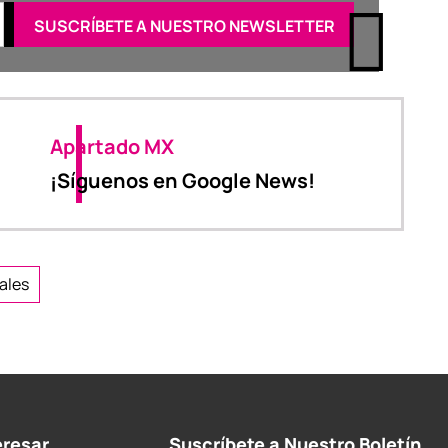
Apartado MX
¡Síguenos en Google News!
rales
eresar
Suscríbete a Nuestro Boletín