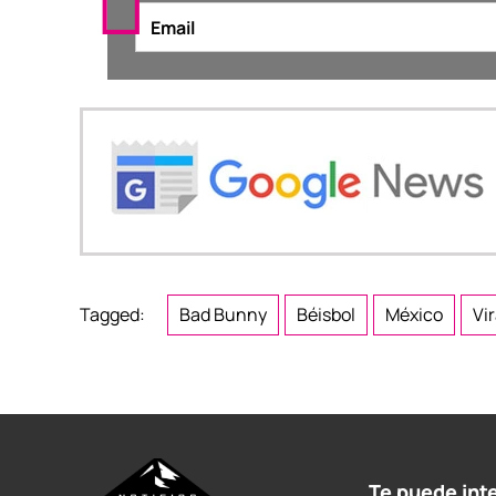
Tagged:
Bad Bunny
Béisbol
México
Vi
Te puede int