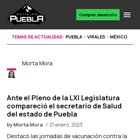
Skip
to
Me
Comprar desarrollo
Portal
content
de
noticias
TEMAS DE ACTUALIDAD:
PUEBLA
VIRALES
MÉXICO
Morta Mora
Ante el Pleno de la LXI Legislatura
compareció el secretario de Salud
del estado de Puebla
by
Morta Mora
21 enero, 2023
Destacó las jornadas de vacunación contra la