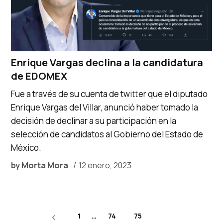
Enrique Vargas declina a la candidatura
de EDOMEX
Fue a través de su cuenta de twitter que el diputado
Enrique Vargas del Villar, anunció haber tomado la
decisión de declinar a su participación en la
selección de candidatos al Gobierno del Estado de
México.
by
Morta Mora
12 enero, 2023
Paginación
1
…
74
75
76