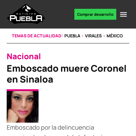
Skip
to
Me
Comprar desarrollo
Portal
content
de
noticias
TEMAS DE ACTUALIDAD:
PUEBLA
VIRALES
MÉXICO
Nacional
POSTED
IN
Emboscado muere Coronel
en Sinaloa
Emboscado por la delincuencia