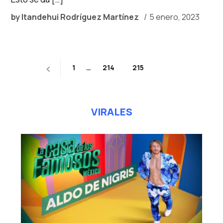
by
Itandehui Rodríguez Martínez
5 enero, 2023
Paginación
1
…
214
215
216
de
entradas
VIRALES