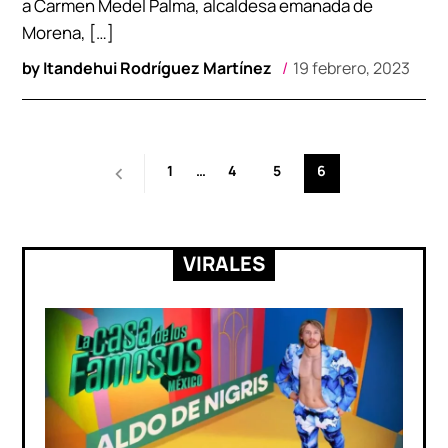
a Carmen Medel Palma, alcaldesa emanada de
Morena, […]
by
Itandehui Rodríguez Martínez
19 febrero, 2023
Paginación
1
…
4
5
6
de
entradas
VIRALES